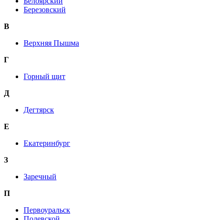
Белоярский
Березовский
В
Верхняя Пышма
Г
Горный щит
Д
Дегтярск
Е
Екатеринбург
З
Заречный
П
Первоуральск
Полевской