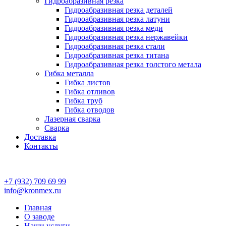
Гидроабразивная резка
Гидроабразивная резка деталей
Гидроабразивная резка латуни
Гидроабразивная резка меди
Гидроабразивная резка нержавейки
Гидроабразивная резка стали
Гидроабразивная резка титана
Гидроабразивная резка толстого метала
Гибка металла
Гибка листов
Гибка отливов
Гибка труб
Гибка отводов
Лазерная сварка
Сварка
Доставка
Контакты
+7 (932) 709 69 99
info@kronmex.ru
Главная
О заводе
Наши услуги